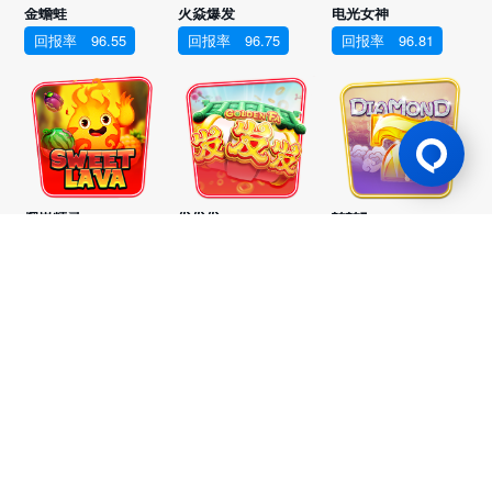
金蟾蛙
火焱爆发
电光女神
回报率
96.55
回报率
96.75
回报率
96.81
熔岩精灵
发发发
转转7
回报率
96.77
回报率
96.95
回报率
96.74
虎大哥88
狂热之战
老司机
回报率
96.82
回报率
97.04
回报率
96.83