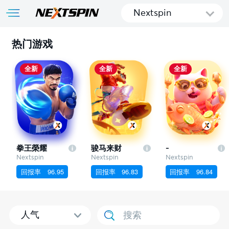
Nextspin
热门游戏
全新
全新
全新
拳王榮耀
骏马来财
-
Nextspin
Nextspin
Nextspin
回报率
96.95
回报率
96.83
回报率
96.84
人气