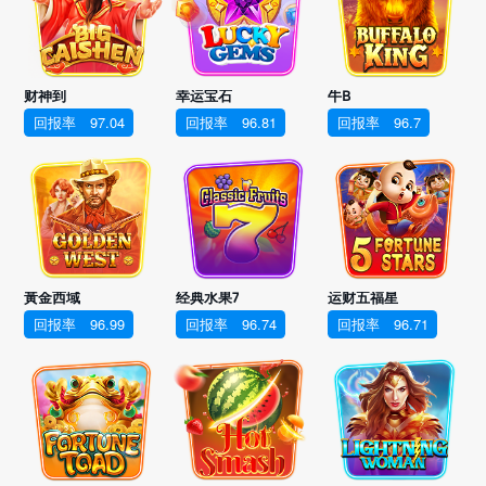
财神到
幸运宝石
牛B
回报率
97.04
回报率
96.81
回报率
96.7
黃金西域
经典水果7
运财五福星
回报率
96.99
回报率
96.74
回报率
96.71