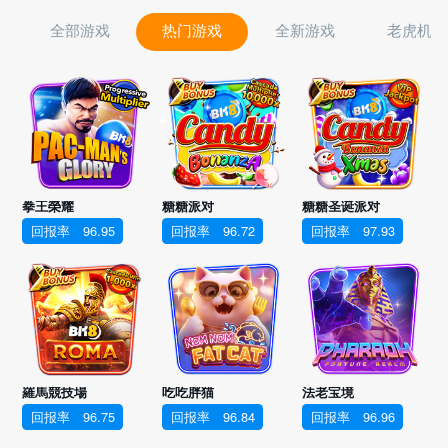
全部游戏
热门游戏
全新游戏
老虎机
拳王榮耀
糖糖派对
糖糖圣诞派对
回报率
96.95
回报率
96.72
回报率
97.93
羅馬競技場
吃吃胖猫
法老宝境
回报率
96.75
回报率
96.84
回报率
96.96