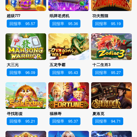
超级777
纸牌老虎机
功夫熊猫
回报率
95.57
回报率
95.36
回报率
95.19
大三元
五龙争霸
十二生肖3
回报率
96.09
回报率
95.43
回报率
95.27
寻找彩蛋
福禄寿
夏洛克
回报率
95.21
回报率
95.37
回报率
94.71