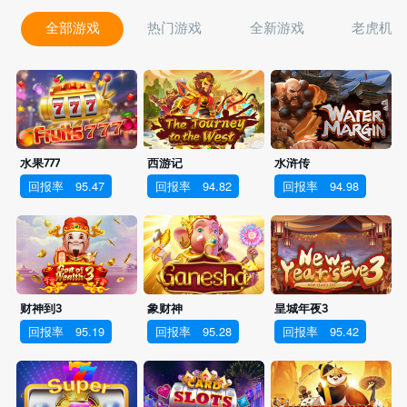
全部游戏
热门游戏
全新游戏
老虎机
水果777
西游记
水浒传
回报率
95.47
回报率
94.82
回报率
94.98
财神到3
象财神
皇城年夜3
回报率
95.19
回报率
95.28
回报率
95.42