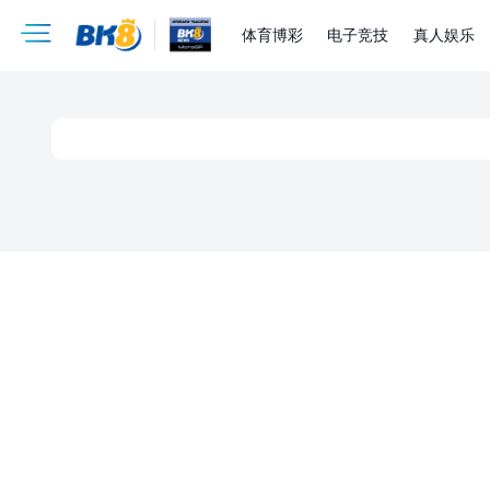
体育博彩
电子竞技
真人娱乐