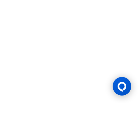
Malaysia