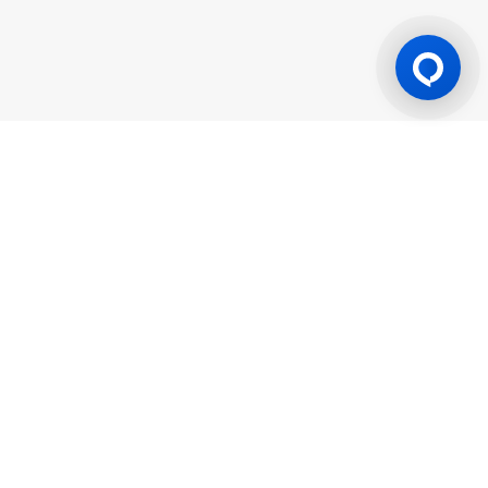
游戏许可证
BK8 由 Mettlemind Tech Ltd.（注册号：15779）运营，注册地址
位于科摩罗联盟安茹安自治岛穆察穆都市Hamchako区。BK8持有
科摩罗联盟安茹安自治岛政府颁发的合法牌照（许可证号：ALSI-
202504032-FI2），并受其监管。BK8已通过全部监管合规审查，
获得法律授权可开展一切机会游戏与投注活动。