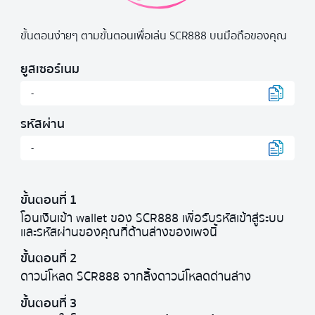
ขั้นตอนง่ายๆ ตามขั้นตอนเพื่อเล่น SCR888 บนมือถือของคุณ
ยูสเซอร์เนม
รหัสผ่าน
ขั้นตอนที่ 1
โอนเงินเข้า wallet ของ SCR888 เพื่อรับรหัสเข้าสู่ระบบ
และรหัสผ่านของคุณที่ด้านล่างของเพจนี้
ขั้นตอนที่ 2
ดาวน์โหลด SCR888 จากลิ้งดาวน์โหลดด่านล่าง
ขั้นตอนที่ 3