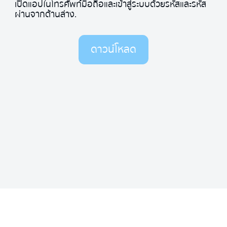
เปิดแอปในโทรศัพท์มือถือและเข้าสู่ระบบด้วยรหัสและรหัส
ผ่านจากด้านล่าง.
ดาวน์โหลด