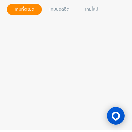
เกมทั้งหมด
เกมยอดฮิต
เกมใหม่