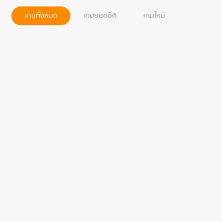
เกมทั้งหมด
เกมยอดฮิต
เกมใหม่