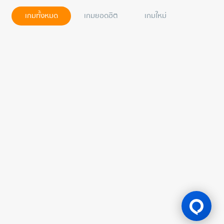
เกมทั้งหมด
เกมยอดฮิต
เกมใหม่