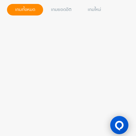
เกมทั้งหมด
เกมยอดฮิต
เกมใหม่