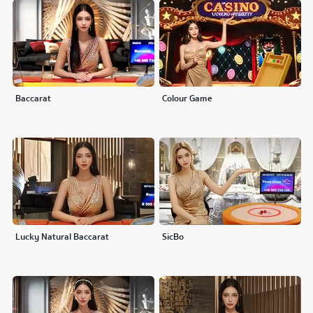
Baccarat
Colour Game
Lucky Natural Baccarat
SicBo