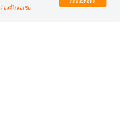
เล่นเลยตอนนี้
ต้องที่ในเอเชีย