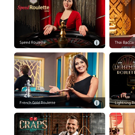
Evolution Gaming / Roulette
r*wa*
Dream Gaming E8 /Baccarat
s*a**
Allbet / Baccarat
m*sc
Speed Roulette
Thai Baccar
SA Gaming / Dragon Tiger
g*s*l
EBET / Baccarat
*h*k*
AE Casino / Baccarat
y*o**
Dream Gaming E8 /Baccarat
l*on*
French Gold Roulette
Lightning R
SA Gaming / Baccarat
g*n*a
Evolution Gaming / Baccarat
x**e*