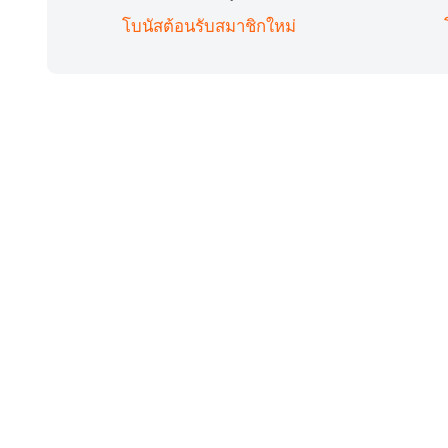
โบนัสต้อนรับสมาชิกใหม่
Evolution Gaming / Baccarat
w*h**
Evolution Gaming / Roulette
r*wa*
Dream Gaming E8 /Baccarat
s*a**
Allbet / Baccarat
m*sc
SA Gaming / Dragon Tiger
g*s*l
EBET / Baccarat
*h*k*
AE Casino / Baccarat
y*o**
Dream Gaming E8 /Baccarat
l*on*
SA Gaming / Baccarat
g*n*a