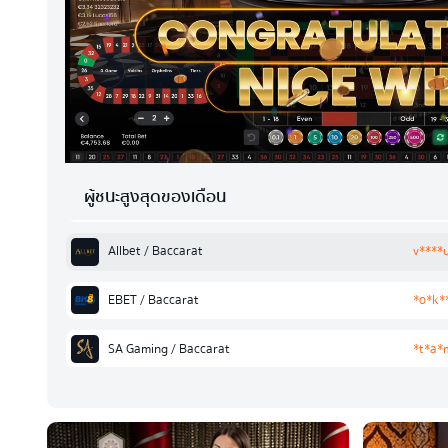
SA Gaming / Baccarat
**u*e
Evolution Gaming / Baccarat
n*z**
EBET / Baccarat
*o*t*
EBET / Baccarat
*c*8*
ผู้ชนะสูงสุดของเดือน
Allbet / Baccarat
v****
EBET / Baccarat
*o*k*
SA Gaming / Baccarat
*t*a*
AE Casino / Baccarat
e**9*
Evolution Gaming / Baccarat
s*n*a*
Evolution Gaming / Baccarat
w*h**