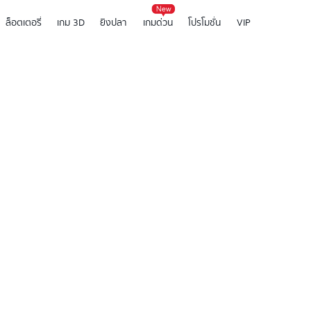
ล็อตเตอรี่
เกม 3D
ยิงปลา
เกมด่วน
โปรโมชั่น
VIP