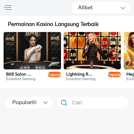
Allbet
Permainan Kasino Langsung Terbaik
Popular
Popular
BK8 Salon Prive Baccarat
Lightning Roulette
Meg
Evolution Gaming
Evolution Gaming
Evol
Populariti