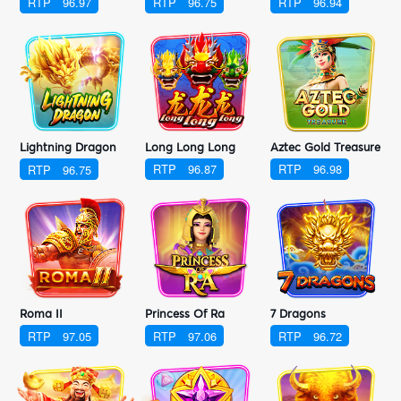
RTP
96.97
RTP
96.75
RTP
96.94
Lightning Dragon
Long Long Long
Aztec Gold Treasure
RTP
96.75
RTP
96.87
RTP
96.98
Roma II
Princess Of Ra
7 Dragons
RTP
97.05
RTP
97.06
RTP
96.72