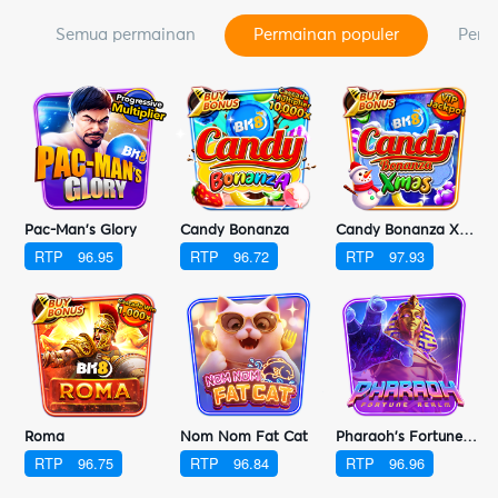
semua permainan
permainan populer
per
Pac-Man's Glory
Candy Bonanza
Candy Bonanza Xmas
RTP
96.95
RTP
96.72
RTP
97.93
Roma
Nom Nom Fat Cat
Pharaoh's Fortune Realm
RTP
96.75
RTP
96.84
RTP
96.96