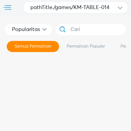
pathTitle./games/KM-TABLE-014
Popularitas
Semua Permainan
Permainan Populer
Perm