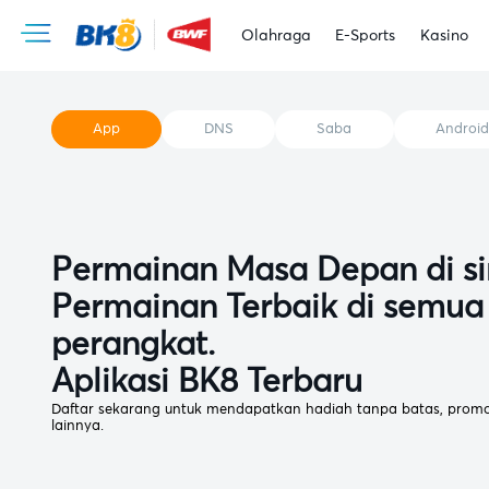
Olahraga
E-Sports
Kasino
App
DNS
Saba
Android
Permainan Masa Depan di sin
Permainan Terbaik di semua
perangkat.
Aplikasi BK8 Terbaru
Daftar sekarang untuk mendapatkan hadiah tanpa batas, promo
lainnya.