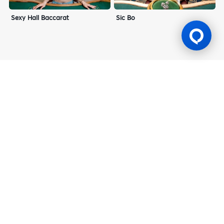
Sexy Hall Baccarat
Sic Bo
Lesen Permainan
BK8 dioperasikan oleh Mettlemind Tech Ltd., dengan nomor
registrasi: 15779, dan alamat terdaftar di Hamchako,
Mutsamudu, Pulau Otonom Anjouan, Uni Komoro. BK8
berlisensi dan teregulasi oleh Pemerintah Pulau Otonom
Anjouan, Uni Komoro dan beroperasi dengan Nomor Lisensi:
ALSI-202504032-FI2. BK8 telah lulus semua kepatuhan regulasi