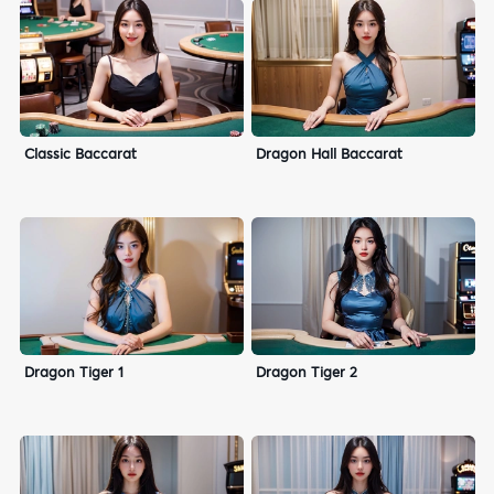
Classic Baccarat
Dragon Hall Baccarat
Dragon Tiger 1
Dragon Tiger 2