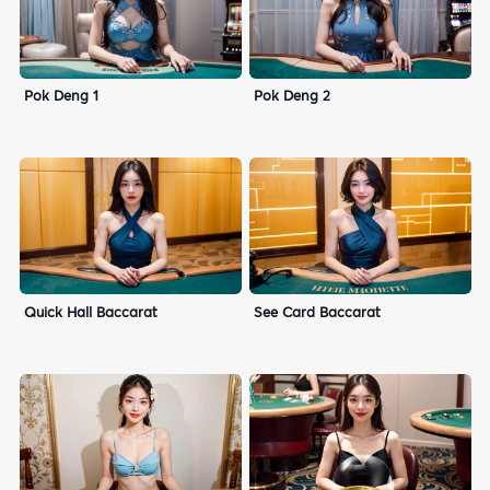
Pok Deng 1
Pok Deng 2
Quick Hall Baccarat
See Card Baccarat