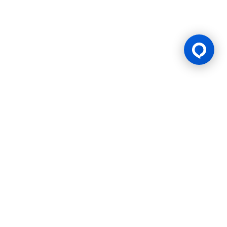
Lesen Permainan
BK8 dioperasikan oleh Mettlemind Tech Ltd., dengan nomor
registrasi: 15779, dan alamat terdaftar di Hamchako,
Mutsamudu, Pulau Otonom Anjouan, Uni Komoro. BK8
berlisensi dan teregulasi oleh Pemerintah Pulau Otonom