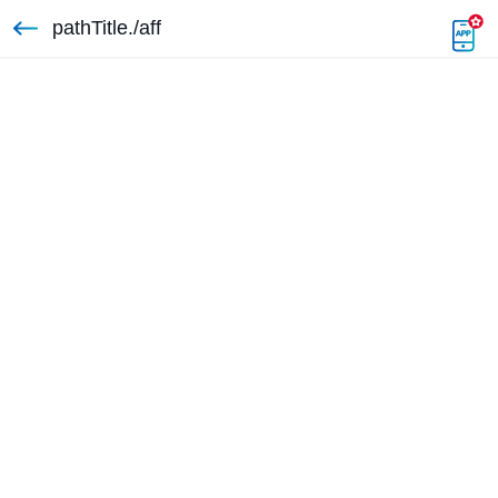
pathTitle./aff